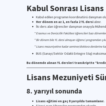
Kabul Sonrası Lisan
Kabul edilen programın koordinatörü danışman ola
Her dönem en az 1, en fazla 2 YL dersi
alınır.
İki ders alan öğrenciler danışman onayıyla Mühendisl
* Erasmus ve Denizcilik Fakültesi öğrencileri bazı dönemle
* Bir dönem bile YL dersi almayan öğrenci programdan çıkar
* Lisans mezuniyetine kadar seminer/doktora derslerine ka
BUS (Sanayi/Sektör Odaklı Entegre Staj) maksimum
Bu dönemde alınan YL dersleri transkriptte “kredi
Lisans Mezuniyeti Sü
8. yarıyıl sonunda
Lisans eğitimi en geç 8 yarıyılda tamamlanır.
Süreyi aşan öğrenciler programdan çıkarılır.