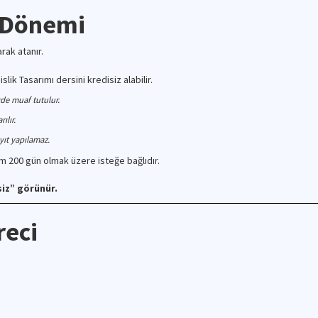
s Dönemi
rak atanır.
ik Tasarımı dersini kredisiz alabilir.
rde muaf tutulur.
ılır.
yıt yapılamaz.
 200 gün olmak üzere isteğe bağlıdır.
siz” görünür.
reci