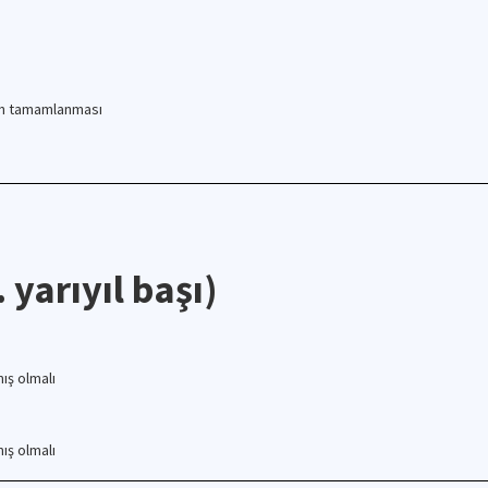
inin tamamlanması
. yarıyıl başı)
ış olmalı
ış olmalı