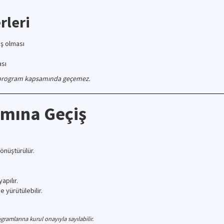
rleri
ış olması
ası
 program kapsamında geçemez.
amına Geçiş
dönüştürülür.
apılır.
yürütülebilir.
gramlarına kurul onayıyla sayılabilir.